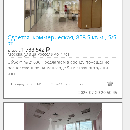
Сдается  коммерческая, 858.5 кв.м., 5/5 
эт
1 788 542
за месяц
Москва, улица Россолимо, 17с1
Объект № 21636 Предлагаем в аренду помещение
расположенное на мансарде 5-ти этажного здани
я (п...
2
858.5 м
Площадь:
Этаж/Этажность:
5/5
2026-07-29 20:50:45