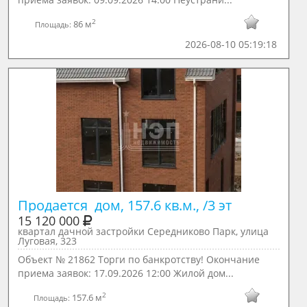
2
86 м
Площадь:
2026-08-10 05:19:18
Продается  дом, 157.6 кв.м., /3 эт
15 120 000
квартал дачной застройки Середниково Парк, улица
Луговая, 323
Объект № 21862 Торги по банкротству! Окончание
приема заявок: 17.09.2026 12:00 Жилой дом...
2
157.6 м
Площадь: